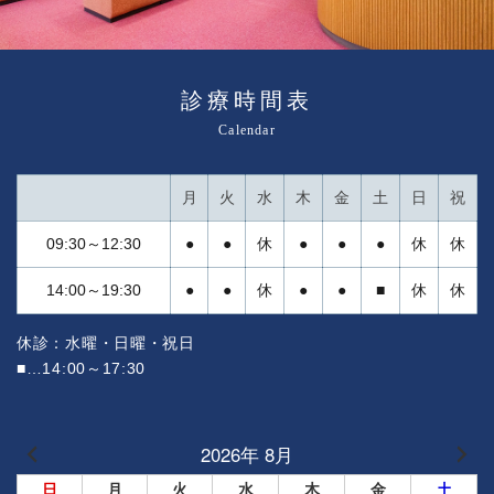
診療時間表
Calendar
月
火
水
木
金
土
日
祝
09:30～12:30
●
●
休
●
●
●
休
休
14:00～19:30
●
●
休
●
●
■
休
休
休診：水曜・日曜・祝日
■…14:00～17:30
2026年 8月
日
月
火
水
木
金
土